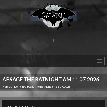
Zum
Inhalt
springen
Togg
navig
ABSAGE THE BATNIGHT AM 11.07.2026
Home
Allgemein
Absage The Batnight am 11.07.2026