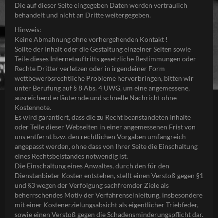
Die auf dieser Seite eingegeben Daten werden vertraulich
behandelt und nicht an Dritte weitergegeben.
Hinweis:
Keine Abmahnung ohne vorhergehenden Kontakt !
Sollte der Inhalt oder die Gestaltung einzelner Seiten sowie
Teile dieses Internetauftritts gesetzliche Bestimmungen oder
Rechte Dritter verletzen oder in irgendeiner Form
wettbewerbsrechtliche Probleme hervorbringen, bitten wir
unter Berufung auf § 8 Abs. 4 UWG, um eine angemessene,
ausreichend erläuternde und schnelle Nachricht ohne
Kostennote.
Es wird garantiert, dass die zu Recht beanstandeten Inhalte
oder Teile dieser Webseiten in einer angemessenen Frist von
uns entfernt bzw. den rechtlichen Vorgaben umfangreich
angepasst werden, ohne dass von Ihrer Seite die Einschaltung
eines Rechtsbeistandes notwendig ist.
Die Einschaltung eines Anwaltes, durch den für den
Dienstanbieter Kosten entstehen, stellt einen Verstoß gegen §1
und §3 wegen der Verfolgung sachfremder Ziele als
beherrschendes Motiv der Verfahrenseinleitung, insbesondere
mit einer Kostenerzielungsabsicht als eigentlicher Triebfeder,
sowie einen Verstoß gegen die Schadensminderungspflicht dar.