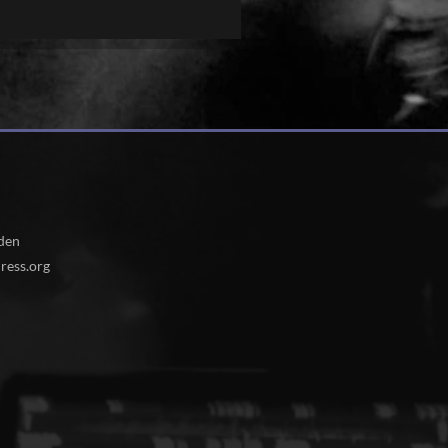
den
ess.org