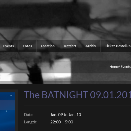
Events
Fotos
Location
Anfahrt
Archiv
Ticket-Bestellun
Home
Events
The BATNIGHT 09.01.20
Date:
Jan. 09 to Jan. 10
Length:
22:00 – 5:00