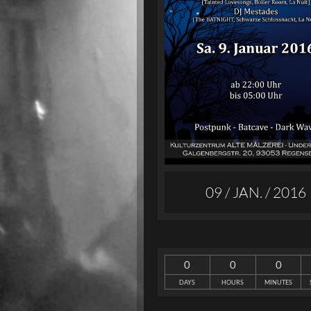
09 / JAN. / 2016
0
0
0
DAYS
HOURS
MINUTES